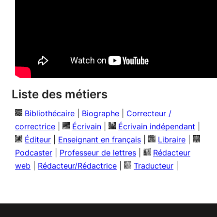
Liste des métiers
Bibliothécaire
|
Biographe
|
Correcteur /
correctrice
|
Écrivain
|
Écrivain indépendant
|
Éditeur
|
Enseignant en français
|
Libraire
|
Podcaster
|
Professeur de lettres
|
Rédacteur
web
|
Rédacteur/Rédactrice
|
Traducteur
|