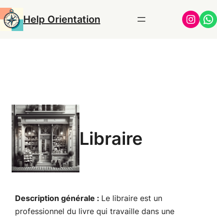
Aller
Insta
Wh
Help Orientation
au
contenu
Libraire
Description générale :
Le libraire est un
professionnel du livre qui travaille dans une