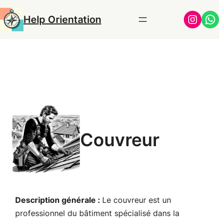
Aller
Insta
Wh
Help Orientation
au
contenu
Couvreur
Description générale :
Le couvreur est un
professionnel du bâtiment spécialisé dans la