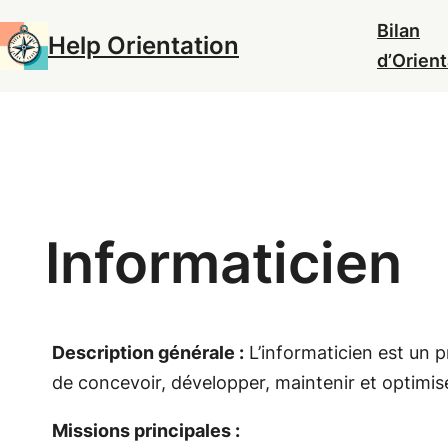
Aller
Bilan
Help Orientation
au
d’Orient
contenu
Informaticien
Description générale :
L’informaticien est un p
de concevoir, développer, maintenir et optimis
Missions principales :