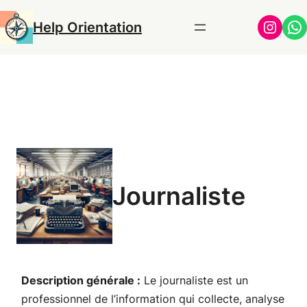
Aller
Insta
Wh
Help Orientation
au
contenu
Journaliste
Description générale :
Le journaliste est un
professionnel de l’information qui collecte, analyse