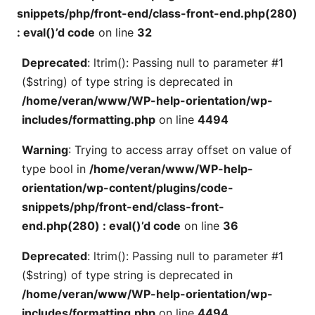
snippets/php/front-end/class-front-end.php(280)
: eval()’d code
on line
32
Deprecated
: ltrim(): Passing null to parameter #1
($string) of type string is deprecated in
/home/veran/www/WP-help-orientation/wp-
includes/formatting.php
on line
4494
Warning
: Trying to access array offset on value of
type bool in
/home/veran/www/WP-help-
orientation/wp-content/plugins/code-
snippets/php/front-end/class-front-
end.php(280) : eval()’d code
on line
36
Deprecated
: ltrim(): Passing null to parameter #1
($string) of type string is deprecated in
/home/veran/www/WP-help-orientation/wp-
includes/formatting.php
on line
4494