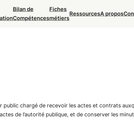
Bilan de
Fiches
Ressources
A propos
Con
ation
Compétences
métiers
er public chargé de recevoir les actes et contrats auxq
actes de l’autorité publique, et de conserver les minut