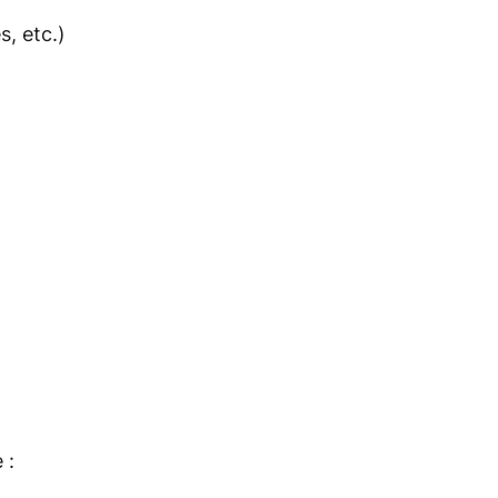
s, etc.)
 :