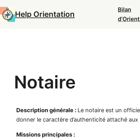
Aller
Bilan
Help Orientation
au
d’Orient
contenu
Notaire
Description générale :
Le notaire est un offici
donner le caractère d’authenticité attaché aux 
Missions principales :