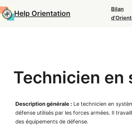
Aller
Bilan
Help Orientation
au
d’Orient
contenu
Technicien en
Description générale :
Le technicien en systèm
défense utilisés par les forces armées. Il trava
des équipements de défense.