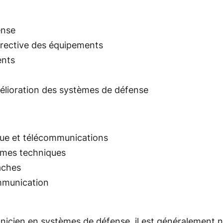
ense
rrective des équipements
ents
’amélioration des systèmes de défense
que et télécommunications
èmes techniques
âches
ommunication
nicien en systèmes de défense, il est généralement n